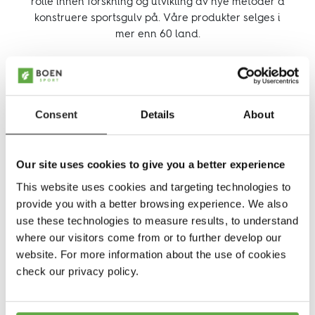
rolle innen forskning og utvikling av nye metoder å
konstruere sportsgulv på. Våre produkter selges i
mer enn 60 land.
Følg oss:
Siden begynnelsen av BOENs historie har vi brukt vårt
Facebook
Linkedin
Youtube
talent og vår lidenskap til å utvikle tregulv på en så
god måte som mulig, noe som har gjort oss til en stolt
representant for Skandinavias designarv. Den store
Consent
Details
About
utfordringen var, og er fortsatt, å beholde naturens
skjønnhet, samtidig som man kontrollerer dens styrke
og potensial, og gjør den tilgjengelig for idrettsutøvere.
Our site uses cookies to give you a better experience
Ambisjoner, ferdigheter og grundighet har skapt BOEN
This website uses cookies and targeting technologies to
Sports historie. Nyvinninger innen teknologi samt
provide you with a better browsing experience. We also
menneskelig kreativitet er verktøyene som har tillatt
use these technologies to measure results, to understand
BOEN å skrive en side i historiebøkene til både tre- og
where our visitors come from or to further develop our
sportsgulvindustrien.
website. For more information about the use of cookies
BOEN SPORT har flateelastiske gulv som
check our privacy policy.
spesialområde, fordi de passer til alle typer innendørs
sport og flerbruk. Målet vårt er å utvikle løsninger som
fører til best mulig ytelse i en rekke idretter.