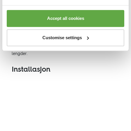
ujevne undergulv. Det kombinerer stivhet med komfort,
noe som gjør det allsidig og praktisk for arenaer og
sportshaller.
Accept all cookies
Arenaflex passer for nye arenaer og til rehabilitering. I
tillegg kan anleggstiden reduseres siden ingen
oppretting av undergulv i mange tilfeller ikke er
Customise settings
nødvendig. Arenaflex er enkelt å håndtere og
transportere, da det leveres i praktiske prefabrikkerte
lengder.
Installasjon