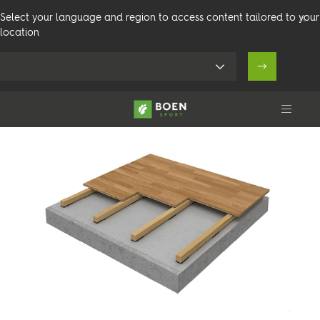
Select your language and region to access content tailored to your
location
Arenaflex Flexbat
Olympia
Produkter
Arenaer
Teknisk