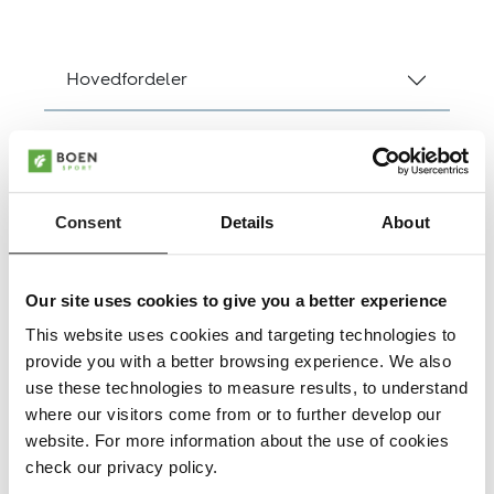
Hovedfordeler
Spesifikasjoner
Gulvvarme
Consent
Details
About
EN14904
Our site uses cookies to give you a better experience
DOP
This website uses cookies and targeting technologies to
provide you with a better browsing experience. We also
Nedlastinger, Datablad
use these technologies to measure results, to understand
where our visitors come from or to further develop our
website. For more information about the use of cookies
check our privacy policy.
Arenaflex er designet for forskjellige byggehøyder og