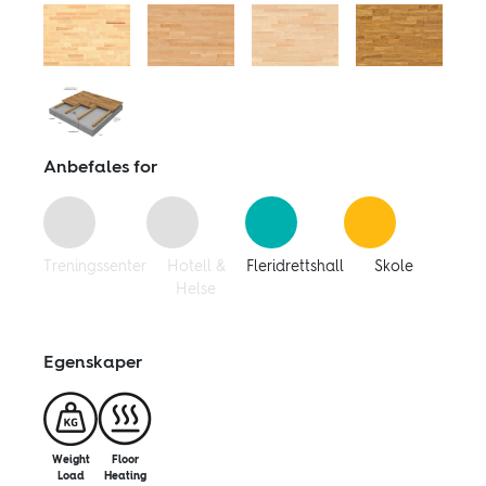
Følg oss:
Facebook
Linkedin
Youtube
Anbefales for
Treningssenter
Hotell &
Fleridrettshall
Skole
Helse
Egenskaper
Weight
Floor
Load
Heating